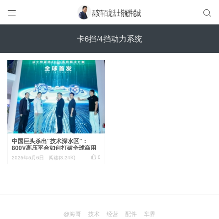


卡6挡/4挡动力系统
中国巨头杀出”技术深水区”：
800V高压平台如何打破全球商用
车百年困局？

0
2025年5月6日
阅读(3.24K)
@海哥
技术
经营
配件
车界