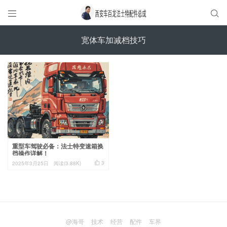


宽体车加减档技巧
重型车驾驶必备：法士特变速箱换
挡操作详解！

3
2025年3月25日
阅读(3.88K)
@海哥
技术
经营
配件
车界