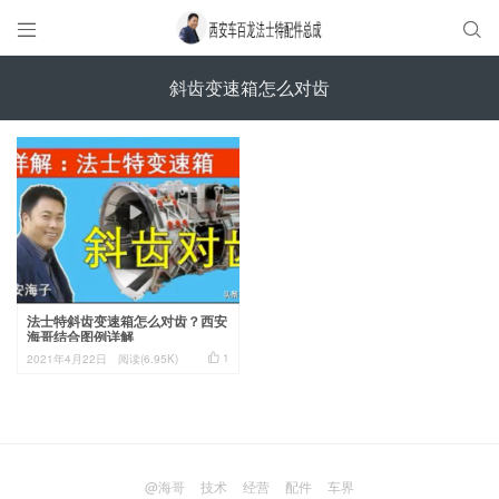


斜齿变速箱怎么对齿
法士特斜齿变速箱怎么对齿？西安
海哥结合图例详解

1
2021年4月22日
阅读(6.95K)
@海哥
技术
经营
配件
车界