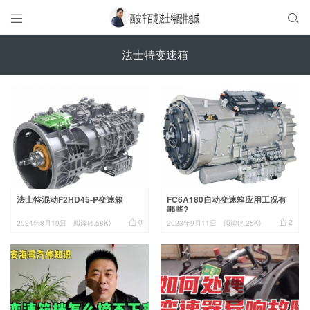


法士特变速箱
法士特混动F2HD45-P变速箱
FC6A180自动变速箱应用工况有
哪些?


0
2
2024年8月19日
阅读(4.58K)
2023年9月11日
阅读(7.25K)