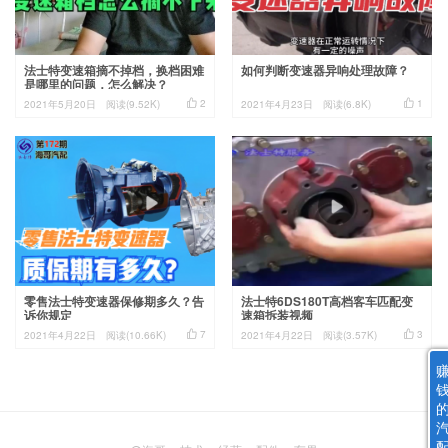
法士特变速箱摘不掉档，换档困难
如何判断变速器异响处理故障？
是哪里的问题，怎么解决？


2
1
2021年5月20日
阅读(9.52K)
2021年4月23日
阅读(6.8K)
零售法士特变速器保修期多久？告
法士特6DS180T高档客车匹配变
诉你规定
速箱拆装视频


7
3
2021年4月22日
阅读(10.66K)
2021年4月22日
阅读(3.57K)