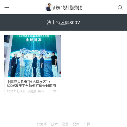


法士特蓝驰800V
中国巨头杀出”技术深水区”：
800V高压平台如何打破全球商用
车百年困局？

0
2025年5月6日
阅读(3.26K)
@海哥
技术
经营
配件
车界