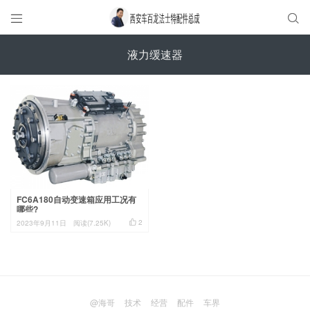


液力缓速器
FC6A180自动变速箱应用工况有
哪些?

2
2023年9月11日
阅读(7.25K)
@海哥
技术
经营
配件
车界