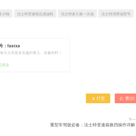
多少钱
法士特变速箱总成油耗
法士特多久换一次油
法士特润滑油型号
：fastxa
每天分享更多有趣的事儿，有趣有料！
人已关注
打赏
赞(
2
)


下一
重型车驾驶必备：法士特变速箱换挡操作详解