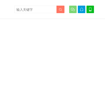



