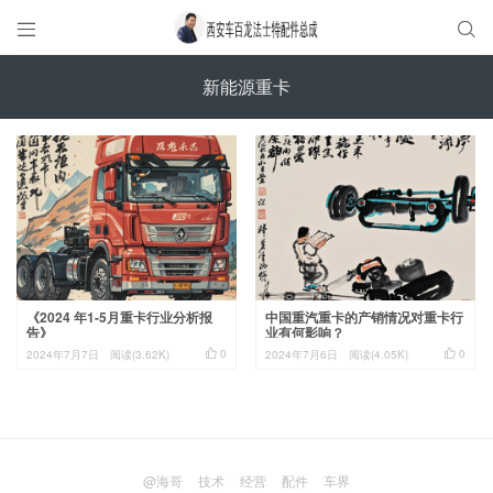


新能源重卡
《2024 年1-5月重卡行业分析报
中国重汽重卡的产销情况对重卡行
告》
业有何影响？


0
0
2024年7月7日
阅读(3.62K)
2024年7月6日
阅读(4.05K)
@海哥
技术
经营
配件
车界